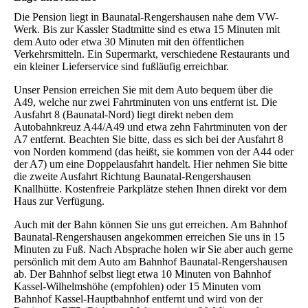
Die Pension liegt in Baunatal-Rengershausen nahe dem VW-
Werk. Bis zur Kassler Stadtmitte sind es etwa 15 Minuten mit
dem Auto oder etwa 30 Minuten mit den öffentlichen
Verkehrsmitteln. Ein Supermarkt, verschiedene Restaurants und
ein kleiner Lieferservice sind fußläufig erreichbar.
Unser Pension erreichen Sie mit dem Auto bequem über die
A49, welche nur zwei Fahrtminuten von uns entfernt ist. Die
Ausfahrt 8 (Baunatal-Nord) liegt direkt neben dem
Autobahnkreuz A44/A49 und etwa zehn Fahrtminuten von der
A7 entfernt. Beachten Sie bitte, dass es sich bei der Ausfahrt 8
von Norden kommend (das heißt, sie kommen von der A44 oder
der A7) um eine Doppelausfahrt handelt. Hier nehmen Sie bitte
die zweite Ausfahrt Richtung Baunatal-Rengershausen
Knallhütte. Kostenfreie Parkplätze stehen Ihnen direkt vor dem
Haus zur Verfügung.
Auch mit der Bahn können Sie uns gut erreichen. Am Bahnhof
Baunatal-Rengershausen angekommen erreichen Sie uns in 15
Minuten zu Fuß. Nach Absprache holen wir Sie aber auch gerne
persönlich mit dem Auto am Bahnhof Baunatal-Rengershausen
ab. Der Bahnhof selbst liegt etwa 10 Minuten von Bahnhof
Kassel-Wilhelmshöhe (empfohlen) oder 15 Minuten vom
Bahnhof Kassel-Hauptbahnhof entfernt und wird von der